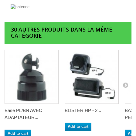
30 AUTRES PRODUITS DANS LA MÊME
CATÉGORIE :
Base PL/BN AVEC
BLISTER HP - 2...
BASE
ADAPTATEUR...
PERC
Add to cart
Add to cart
Add 