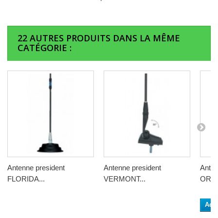
22 AUTRES PRODUITS DANS LA MÊME
CATÉGORIE :
Antenne president
Antenne president
Anten
FLORIDA...
VERMONT...
OREG
Add 