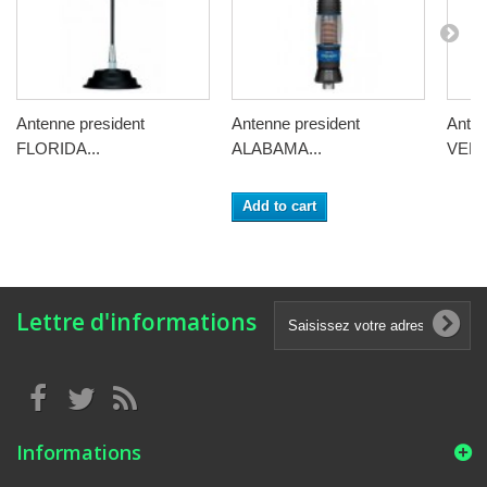
Antenne president
Antenne president
Anten
FLORIDA...
ALABAMA...
VERM
Add to cart
Lettre d'informations
Informations