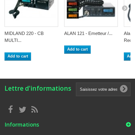
MIDLAND 220 - CB
ALAN 121 - Emetteur /...
Alan 
MULTI...
Rece
Add to cart
Add to cart
Add 
Lettre d'informations
Informations