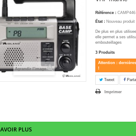
Référence :
CAMP446
État :
Nouveau produit
De plus en plus utilisee
elle permet a ses utilis
embouteillages
3
Produits
Attention : dernière
!
Agrandir l'image
Tweet
Parta
Imprimer
SAVOIR PLUS