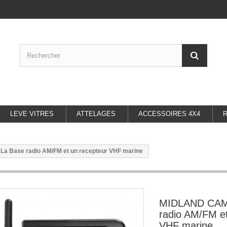
LEVE VITRES
ATTELAGES
ACCESSOIRES 4X4
 Base radio AM/FM et un recepteur VHF marine
MIDLAND CAM
radio AM/FM et
VHF marine