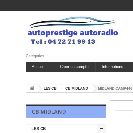
Catégories
Accueil
Creer un compte
Informations
LES CB
CB MIDLAND
MIDLAND CAMP446 La
CB MIDLAND
LES CB