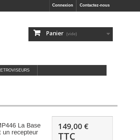
Connexion
Contactez-nous
Panier
(vide)
RETROVISEURS
149,00 €
P446 La Base
 un recepteur
TTC