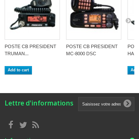
POSTE CB PRESIDENT
POSTE CB PRESIDENT
POST
TRUMAN...
MC-8000 DSC
HARR
Add to cart
Add 
Lettre d'informations