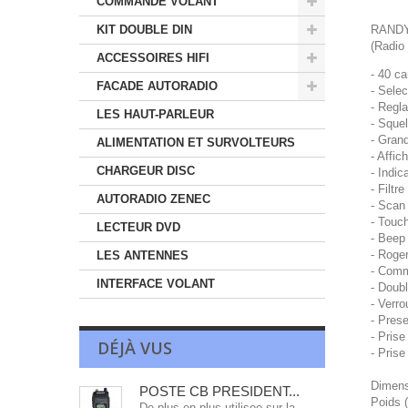
COMMANDE VOLANT
KIT DOUBLE DIN
RANDY
(Radio
ACCESSOIRES HIFI
- 40 c
FACADE AUTORADIO
- Sele
- Regl
LES HAUT-PARLEUR
- Sque
- Grand
ALIMENTATION ET SURVOLTEURS
- Affi
CHARGEUR DISC
- Indic
- Filtr
AUTORADIO ZENEC
- Scan
- Touc
LECTEUR DVD
- Beep
- Roge
LES ANTENNES
- Comm
INTERFACE VOLANT
- Doubl
- Verro
- Prese
- Pris
DÉJÀ VUS
- Pris
Dimens
POSTE CB PRESIDENT...
Poids 
De plus en plus utilisee sur la...