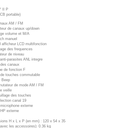
 II P
 CB portable)
anaux AM / FM
cteur de canaux up/down
age volume et M/A
lch manuel
 afficheur LCD multifonction
chage des frequences
ateur de niveau
e anti-parasites ANL integre
 des canaux
he de fonction F
 de touches commutable
r Beep
utateur de mode AM / FM
e veille
uillage des touches
lection canal 19
e microphone externe
e HP externe
ions H x L x P (en mm) :
120 x 54 x 35
(avec les accessoires):
0.36 kg