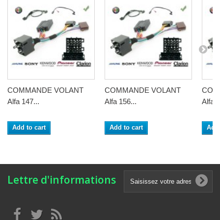
COMMANDE VOLANT
COMMANDE VOLANT
COM
Alfa 147...
Alfa 156...
Alfa 1
Add to cart
Add to cart
Add 
Lettre d'informations