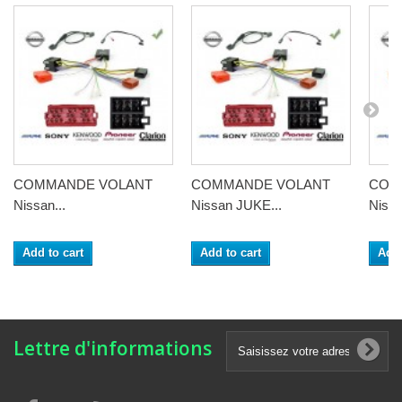
COMMANDE VOLANT
COMMANDE VOLANT
COM
Nissan...
Nissan JUKE...
Nissa
Add to cart
Add to cart
Add 
Lettre d'informations