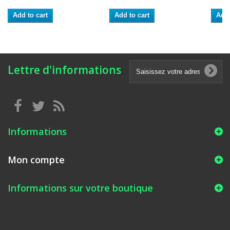
Add to cart
Add to cart
Add 
Lettre d'informations
Informations
Mon compte
Informations sur votre boutique