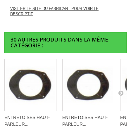
VISITER LE SITE DU FABRICANT POUR VOIR LE
DESCRIPTIF
30 AUTRES PRODUITS DANS LA MÊME
CATÉGORIE :
ENTRETOISES HAUT-
ENTRETOISES HAUT-
ENTR
PARLEUR...
PARLEUR...
PARL