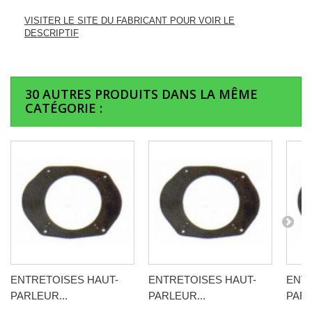
VISITER LE SITE DU FABRICANT POUR VOIR LE
DESCRIPTIF
30 AUTRES PRODUITS DANS LA MÊME
CATÉGORIE :
ENTRETOISES HAUT-
ENTRETOISES HAUT-
ENTR
PARLEUR...
PARLEUR...
PARL