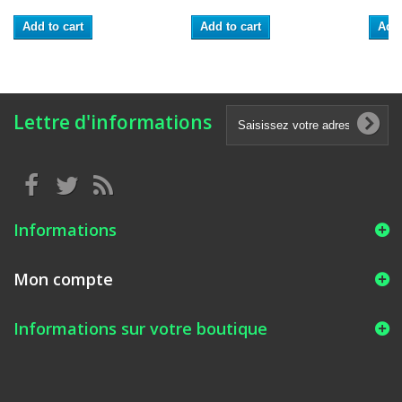
Add to cart
Add to cart
Add 
Lettre d'informations
Informations
Mon compte
Informations sur votre boutique