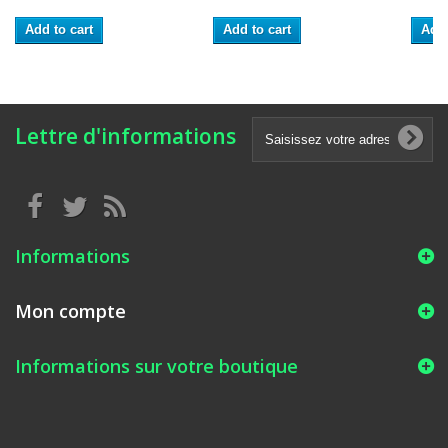
Add to cart
Add to cart
Add 
Lettre d'informations
Informations
Mon compte
Informations sur votre boutique