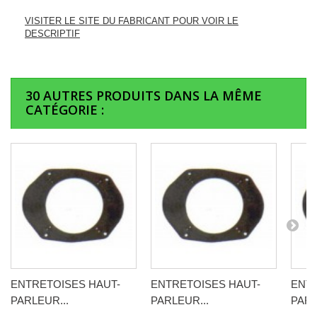
VISITER LE SITE DU FABRICANT POUR VOIR LE
DESCRIPTIF
30 AUTRES PRODUITS DANS LA MÊME
CATÉGORIE :
ENTRETOISES HAUT-
ENTRETOISES HAUT-
ENTR
PARLEUR...
PARLEUR...
PARL