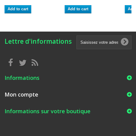
Add to cart
Add to cart
Add 
Lettre d'informations
Informations
Mon compte
Informations sur votre boutique