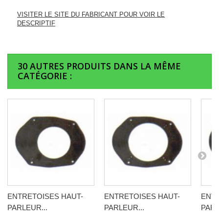
VISITER LE SITE DU FABRICANT POUR VOIR LE
DESCRIPTIF
30 AUTRES PRODUITS DANS LA MÊME
CATÉGORIE :
ENTRETOISES HAUT-
ENTRETOISES HAUT-
ENTR
PARLEUR...
PARLEUR...
PARL