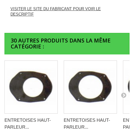
VISITER LE SITE DU FABRICANT POUR VOIR LE
DESCRIPTIF
30 AUTRES PRODUITS DANS LA MÊME
CATÉGORIE :
ENTRETOISES HAUT-
ENTRETOISES HAUT-
ENTR
PARLEUR...
PARLEUR...
PARL