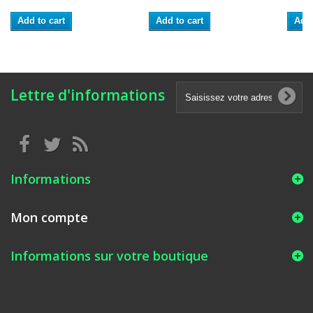
Add to cart
Add to cart
Add 
Lettre d'informations
Informations
Mon compte
Informations sur votre boutique