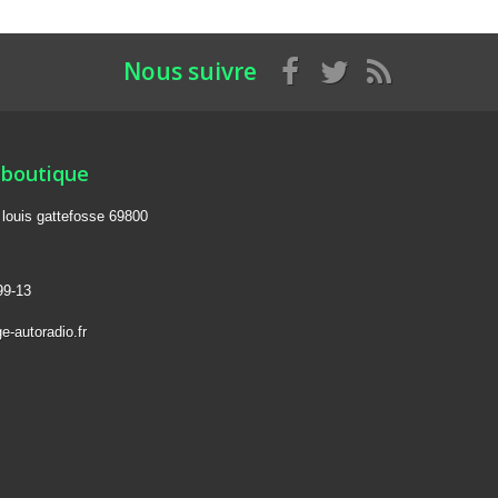
Nous suivre
 boutique
e louis gattefosse 69800
99-13
e-autoradio.fr