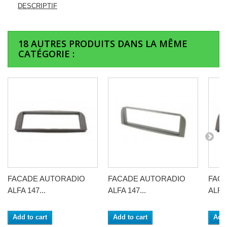
DESCRIPTIF
18 AUTRES PRODUITS DANS LA MÊME
CATÉGORIE :
FACADE AUTORADIO
FACADE AUTORADIO
FAC
ALFA 147...
ALFA 147...
ALFA 
Add to cart
Add to cart
Add 