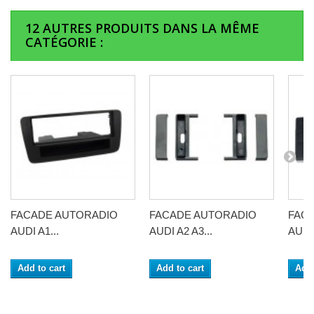
12 AUTRES PRODUITS DANS LA MÊME
CATÉGORIE :
FACADE AUTORADIO
FACADE AUTORADIO
FAC
AUDI A1...
AUDI A2 A3...
AUDI
Add to cart
Add to cart
Add 