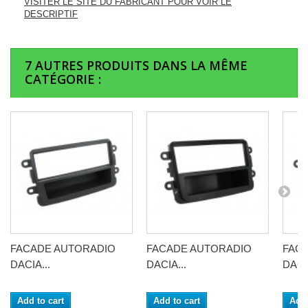
VISITER LE SITE DU FABRICANT POUR VOIR LE
DESCRIPTIF
7 AUTRES PRODUITS DANS LA MÊME
CATÉGORIE :
FACADE AUTORADIO
FACADE AUTORADIO
FAC
DACIA...
DACIA...
DACIA
Add to cart
Add to cart
Add 