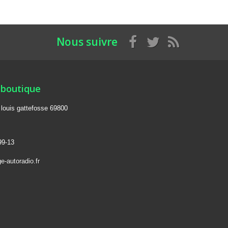
Nous suivre
 boutique
e louis gattefosse 69800
99-13
e-autoradio.fr