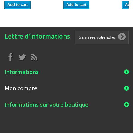
Add to cart
Add to cart
Add 
Lettre d'informations
Informations
Mon compte
Informations sur votre boutique