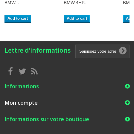
BMW...
BMW 4HP...
BMW 
Add to cart
Add to cart
Add 
Lettre d'informations
Informations
Mon compte
Informations sur votre boutique