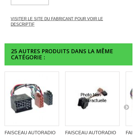
VISITER LE SITE DU FABRICANT POUR VOIR LE
DESCRIPTIF
25 AUTRES PRODUITS DANS LA MÊME
CATÉGORIE :
FAISCEAU AUTORADIO
FAISCEAU AUTORADIO
FAI