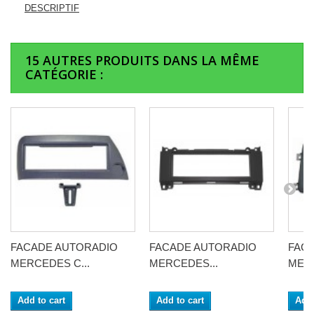
DESCRIPTIF
15 AUTRES PRODUITS DANS LA MÊME
CATÉGORIE :
FACADE AUTORADIO
FACADE AUTORADIO
FAC
MERCEDES C...
MERCEDES...
MERC
Add to cart
Add to cart
Add 