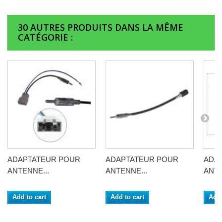
30 AUTRES PRODUITS DANS LA MÊME
CATÉGORIE :
ADAPTATEUR POUR
ADAPTATEUR POUR
ADA
ANTENNE...
ANTENNE...
ANTE
Add to cart
Add to cart
Add 