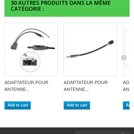
30 AUTRES PRODUITS DANS LA MÊME
CATÉGORIE :
ADAPTATEUR POUR
ADAPTATEUR POUR
ADA
ANTENNE...
ANTENNE...
ANTE
Add to cart
Add to cart
Add 