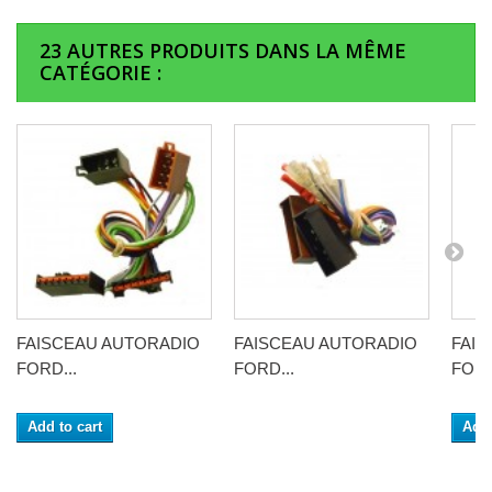
23 AUTRES PRODUITS DANS LA MÊME
CATÉGORIE :
FAISCEAU AUTORADIO
FAISCEAU AUTORADIO
FAI
FORD...
FORD...
FORD
Add to cart
Add 