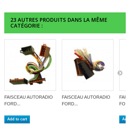
23 AUTRES PRODUITS DANS LA MÊME
CATÉGORIE :
FAISCEAU AUTORADIO
FAISCEAU AUTORADIO
FAI
FORD...
FORD...
FORD
Add to cart
Add 