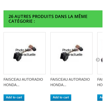
26 AUTRES PRODUITS DANS LA MÊME
CATÉGORIE :
FAISCEAU AUTORADIO
FAISCEAU AUTORADIO
FAI
HONDA...
HONDA...
HOND
Add to cart
Add to cart
Add 