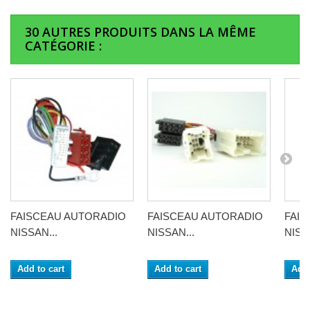
30 AUTRES PRODUITS DANS LA MÊME
CATÉGORIE :
FAISCEAU AUTORADIO
FAISCEAU AUTORADIO
FAI
NISSAN...
NISSAN...
NISS
Add to cart
Add to cart
Add 