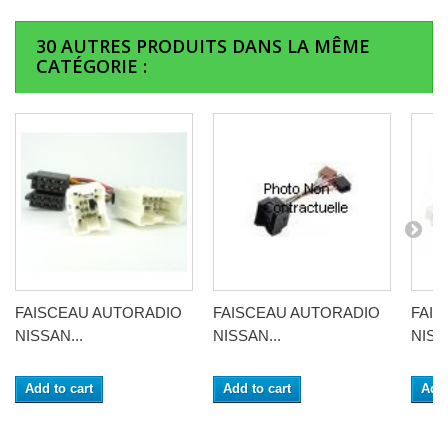
30 AUTRES PRODUITS DANS LA MÊME
CATÉGORIE :
FAISCEAU AUTORADIO
FAISCEAU AUTORADIO
FAI
NISSAN...
NISSAN...
NISS
Add to cart
Add to cart
Add 