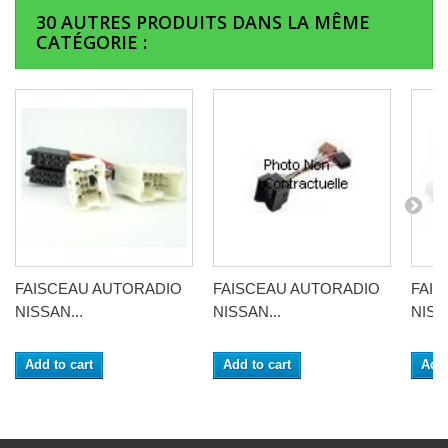
30 AUTRES PRODUITS DANS LA MÊME
CATÉGORIE :
FAISCEAU AUTORADIO
FAISCEAU AUTORADIO
FAI
NISSAN...
NISSAN...
NISS
Add to cart
Add to cart
Add 