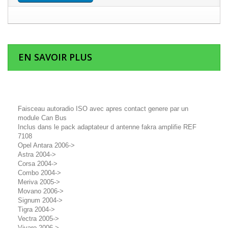
EN SAVOIR PLUS
Faisceau autoradio ISO avec apres contact genere par un
module Can Bus
Inclus dans le pack adaptateur d antenne fakra amplifie REF
7108
Opel Antara 2006->
Astra 2004->
Corsa 2004->
Combo 2004->
Meriva 2005->
Movano 2006->
Signum 2004->
Tigra 2004->
Vectra 2005->
Vivaro 2006->