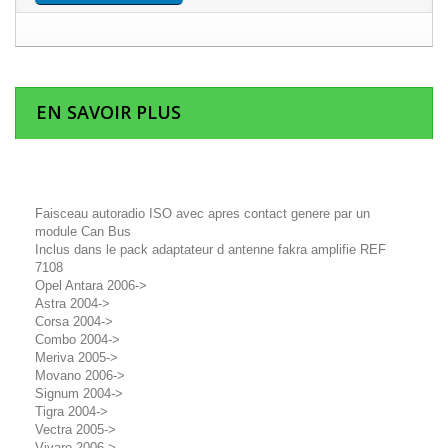
EN SAVOIR PLUS
Faisceau autoradio ISO avec apres contact genere par un
module Can Bus
Inclus dans le pack adaptateur d antenne fakra amplifie REF
7108
Opel Antara 2006->
Astra 2004->
Corsa 2004->
Combo 2004->
Meriva 2005->
Movano 2006->
Signum 2004->
Tigra 2004->
Vectra 2005->
Vivaro 2006->