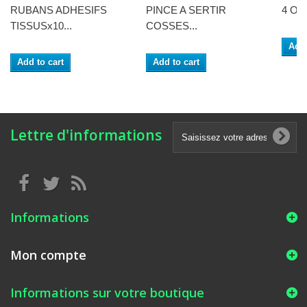
RUBANS ADHESIFS
PINCE A SERTIR
4 Out
TISSUSx10...
COSSES...
Add 
Add to cart
Add to cart
Lettre d'informations
Informations
Mon compte
Informations sur votre boutique