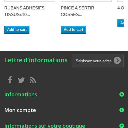
RUBANS ADHESIFS
PINCE A SERTIR
4 Out
TISSUSx10...
COSSES...
Add 
Add to cart
Add to cart
Lettre d'informations
Informations
Mon compte
Informations sur votre boutique