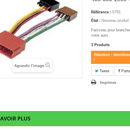
Référence :
5755.
État :
Nouveau produit
Faisceau pour brancher
votre auto
3
Produits
Attention : dernière
!
Agrandir l'image
Tweet
Parta
Imprimer
SAVOIR PLUS