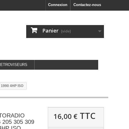
Connexion
Contactez-nous
Panier
(vide)
RETROVISEURS
 1990 4HP ISO
TTC
16,00 €
UTORADIO
205 305 309
 4HP ISO