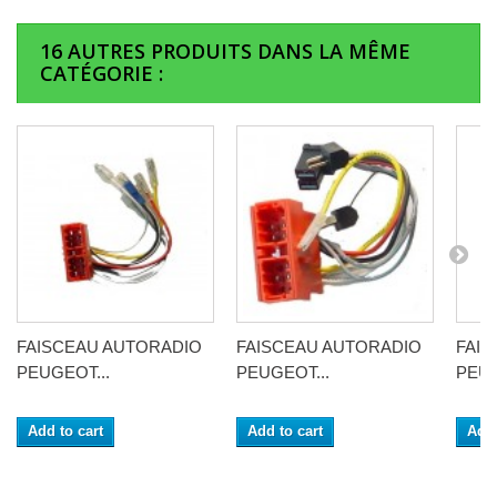
16 AUTRES PRODUITS DANS LA MÊME
CATÉGORIE :
FAISCEAU AUTORADIO
FAISCEAU AUTORADIO
FAI
PEUGEOT...
PEUGEOT...
PEUG
Add to cart
Add to cart
Add 