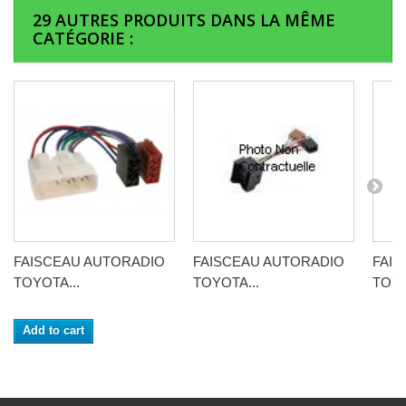
29 AUTRES PRODUITS DANS LA MÊME
CATÉGORIE :
FAISCEAU AUTORADIO
FAISCEAU AUTORADIO
FAI
TOYOTA...
TOYOTA...
TOYO
Add to cart