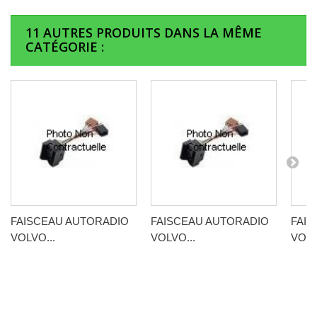
11 AUTRES PRODUITS DANS LA MÊME
CATÉGORIE :
FAISCEAU AUTORADIO
FAISCEAU AUTORADIO
FAI
VOLVO...
VOLVO...
VOLV