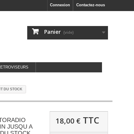
Connexion
Contactez-nous
Panier
(vide)
RETROVISEURS
NT DU STOCK
TTC
18,00 €
UTORADIO
IN JUSQU A
 DU STOCK