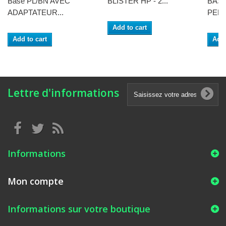
Base PL/BN AVEC
BLISTER HP - 2...
BASE
ADAPTATEUR...
PERC
Add to cart
Add to cart
Add 
Lettre d'informations
Informations
Mon compte
Informations sur votre boutique