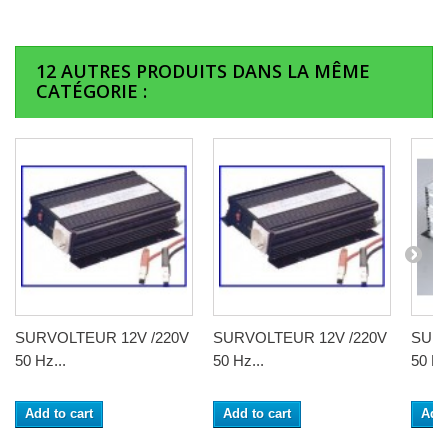
12 AUTRES PRODUITS DANS LA MÊME
CATÉGORIE :
SURVOLTEUR 12V /220V
SURVOLTEUR 12V /220V
SURV
50 Hz...
50 Hz...
50 Hz
Add to cart
Add to cart
Add 