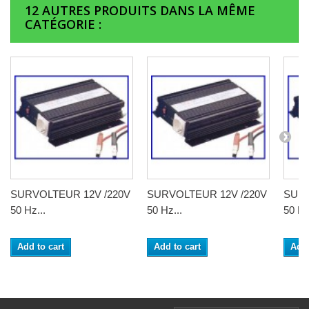
12 AUTRES PRODUITS DANS LA MÊME
CATÉGORIE :
SURVOLTEUR 12V /220V
SURVOLTEUR 12V /220V
SURV
50 Hz...
50 Hz...
50 Hz
Add to cart
Add to cart
Add 