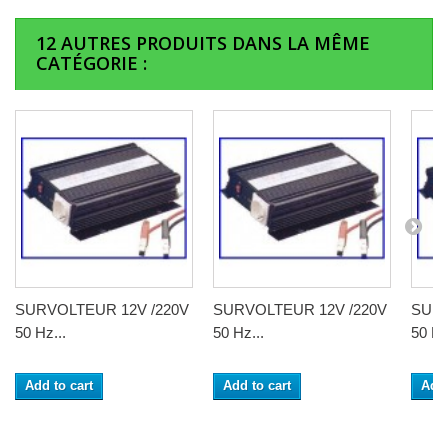
12 AUTRES PRODUITS DANS LA MÊME
CATÉGORIE :
SURVOLTEUR 12V /220V
SURVOLTEUR 12V /220V
SURV
50 Hz...
50 Hz...
50 Hz
Add to cart
Add to cart
Add 