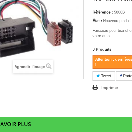
Référence :
5808B
État :
Nouveau produit
Faisceau pour brancher
votre auto
3
Produits
Attention : dernière
!
Agrandir l'image
Tweet
Parta
Imprimer
SAVOIR PLUS