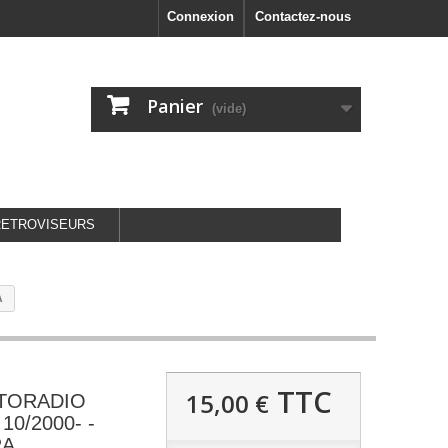
Connexion
Contactez-nous
Panier
(vide)
RETROVISEURS
A
TTC
15,00 €
UTORADIO
10/2000- -
RA