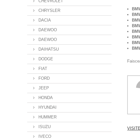
CHEVROLET
BMW
CHRYSLER
BMW 
DACIA
BMW
BMW
DAEWOO
BMW
BMW
DAEWOO
BMW 
BMW
DAIHATSU
DODGE
Faiscea
FIAT
FORD
JEEP
HONDA
HYUNDAI
HUMMER
ISUZU
VISIT
IVECO