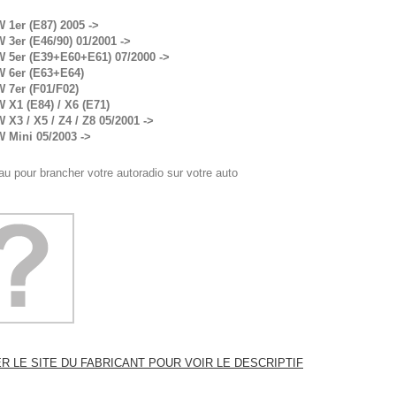
 1er (E87) 2005 ->
3er (E46/90) 01/2001 ->
 5er (E39+E60+E61) 07/2000 ->
 6er (E63+E64)
 7er (F01/F02)
 X1 (E84) / X6 (E71)
X3 / X5 / Z4 / Z8 05/2001 ->
 Mini 05/2003 ->
u pour brancher votre autoradio sur votre auto
ER LE SITE DU FABRICANT POUR VOIR LE DESCRIPTIF