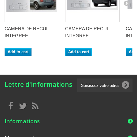
CAMERA DE RECUL
CAMERA DE RECUL
CAM
INTEGREE...
INTEGREE...
INTE
Add to cart
Add to cart
Add 
Lettre d'informations
Informations