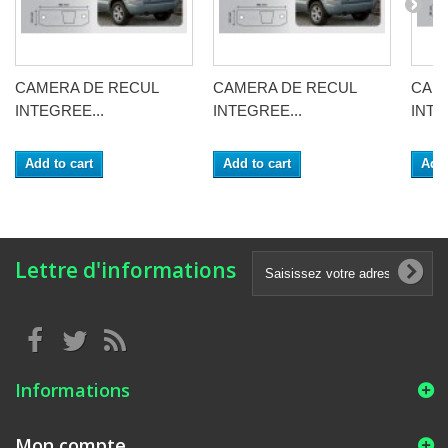
CAMERA DE RECUL
CAMERA DE RECUL
CAM
INTEGREE...
INTEGREE...
INTE
Add to cart
Add to cart
Add 
Lettre d'informations
Informations
Mon compte