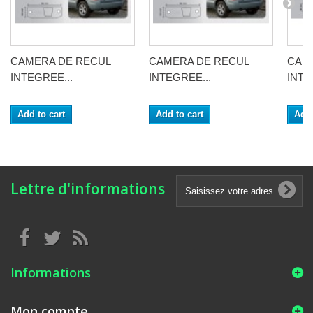
CAMERA DE RECUL
CAMERA DE RECUL
CAM
INTEGREE...
INTEGREE...
INTE
Add to cart
Add to cart
Add 
Lettre d'informations
Informations
Mon compte