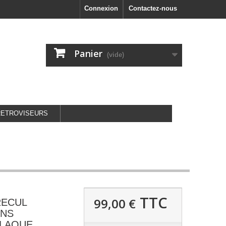
Connexion
Contactez-nous
Panier
(vide)
RETROVISEURS
TTC
99,00 €
RECUL
ANS
PLAQUE