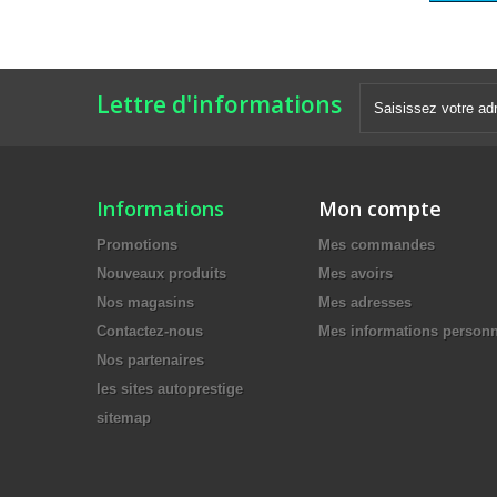
Lettre d'informations
Informations
Mon compte
Promotions
Mes commandes
Nouveaux produits
Mes avoirs
Nos magasins
Mes adresses
Contactez-nous
Mes informations personn
Nos partenaires
les sites autoprestige
sitemap