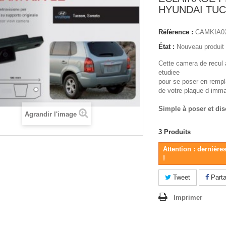
HYUNDAI TU
Référence :
CAMKIA0
État :
Nouveau produit
Cette camera de recul 
etudiee
pour se poser en rempl
de votre plaque d immat
Simple à poser et dis
Agrandir l'image
3
Produits
Attention : dernière
!
Tweet
Parta
Imprimer