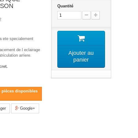
CSON
Quantité
2
a ete specialement
acement de l eclairage
Ajouter au
riculation arriere.
panier
cret.
s pièces disponibles
ger
Google+