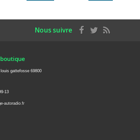
Nous suivre
 boutique
e louis gattefosse 69800
99-13
e-autoradio.fr