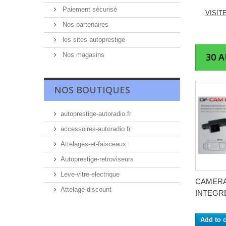
Paiement sécurisé
VISIT
Nos partenaires
les sites autoprestige
Nos magasins
30 
NOS BOUTIQUES
autoprestige-autoradio.fr
accessoires-autoradio.fr
Attelages-et-faisceaux
Autoprestige-retroviseurs
Leve-vitre-electrique
CAMERA
Attelage-discount
INTEGRE
Add to c