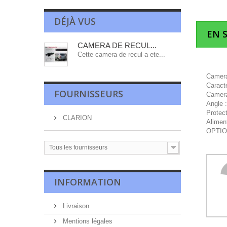
DÉJÀ VUS
EN 
CAMERA DE RECUL...
Cette camera de recul a ete...
Camera 
Caracte
FOURNISSEURS
Camera
Angle 
Protec
CLARION
Alimen
OPTIO
Tous les fournisseurs
INFORMATION
Livraison
Mentions légales