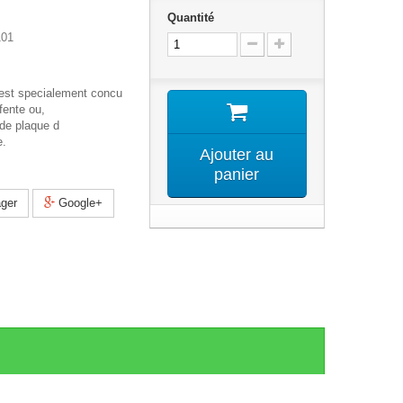
Quantité
01
 est specialement concu
fente ou,
de plaque d
e.
Ajouter au
panier
ger
Google+