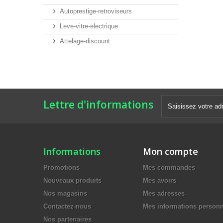
Autoprestige-retroviseurs
Leve-vitre-electrique
Attelage-discount
Lettre d'informations
Informations
Mon compte
Promotions
Mes commandes
Nouveaux produits
Mes avoirs
Nos magasins
Mes adresses
Contactez-nous
Mes informations personn
Nos partenaires