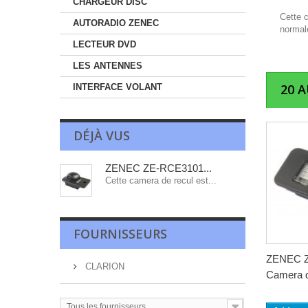
CHARGEUR DISC
Cette 
AUTORADIO ZENEC
normal
LECTEUR DVD
LES ANTENNES
20 
INTERFACE VOLANT
DÉJÀ VUS
ZENEC ZE-RCE3101...
Cette camera de recul est...
FOURNISSEURS
ZENEC 
CLARION
Camera d
Tous les fournisseurs