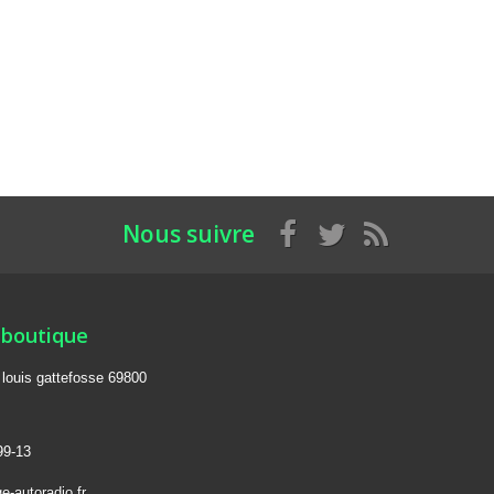
Nous suivre
 boutique
e louis gattefosse 69800
99-13
e-autoradio.fr