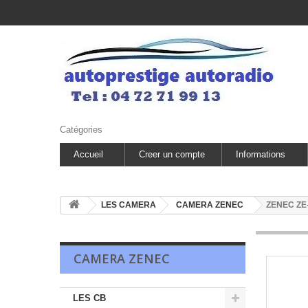
Catégories
Accueil
Creer un compte
Informations
LES CAMERA
CAMERA ZENEC
ZENEC ZE-
CAMERA ZENEC
LES CB