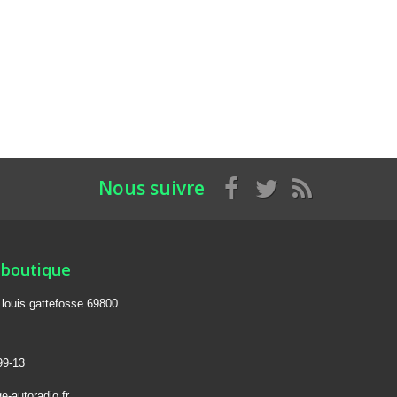
Nous suivre
 boutique
e louis gattefosse 69800
99-13
e-autoradio.fr