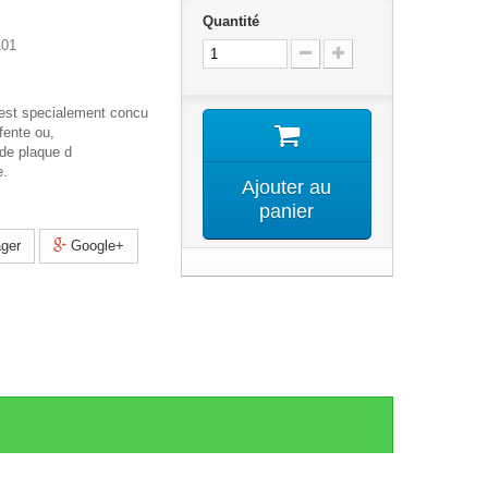
Quantité
01
 est specialement concu
fente ou,
de plaque d
e.
Ajouter au
panier
ger
Google+