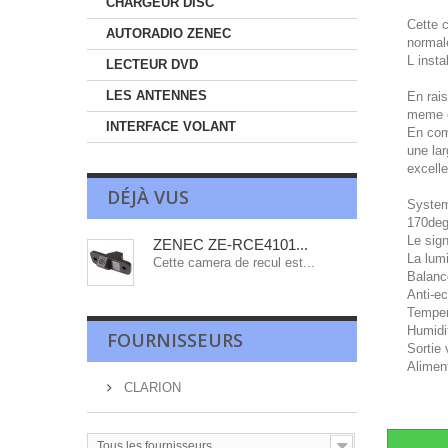
CHARGEUR DISC
Cette 
AUTORADIO ZENEC
normal
L insta
LECTEUR DVD
LES ANTENNES
En rais
meme e
INTERFACE VOLANT
En comb
une la
excelle
DÉJÀ VUS
Syste
170deg
Le sign
ZENEC ZE-RCE4101...
La lumi
Cette camera de recul est...
Balanc
Anti-e
Temper
Humidi
FOURNISSEURS
Sortie
Alimen
CLARION
Tous les fournisseurs