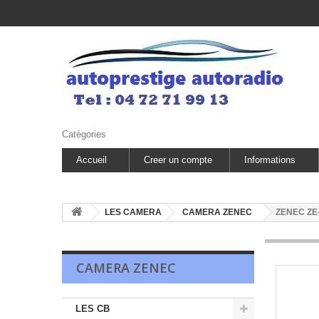
Catégories
Accueil
Creer un compte
Informations
LES CAMERA
CAMERA ZENEC
ZENEC ZE-
CAMERA ZENEC
LES CB