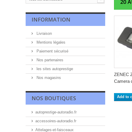
20 
INFORMATION
Livraison
Mentions légales
Paiement sécurisé
Nos partenaires
les sites autoprestige
ZENEC 
Nos magasins
Camera d
NOS BOUTIQUES
Add to c
autoprestige-autoradio.fr
accessoires-autoradio.fr
Attelages-et-faisceaux