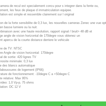
camera de recul est specialement concu pour s integrer dans la fente ou,
ement, les feux de plaque d immatriculation equipee.
llation est simple et ressemble clairement sur l original
on de la forte sensibilite de 0,3 lux, les nouvelles cameras Zenec une vue op
n basse lumiere ou la nuit.
inaison avec une haute resolution, rapport signal / bruit> 48 dB et
rge angle de vision horizontal de 170degre vous obtenez un
nt apercu de la courte distance derriere le vehicule
me de TV: NTSC
re Angle de vision horizontal: 170degre
al de sortie: 420 lignes TV
nosite minimale: 0,3 lux
e des blancs automatique
claboussures de logement (IP66)
ature de fonctionnement: -10degre C a +50degre C
te relative: Max 95%
 video: 1,0 Vp-p, 75 ohms
tation: DC 12 V