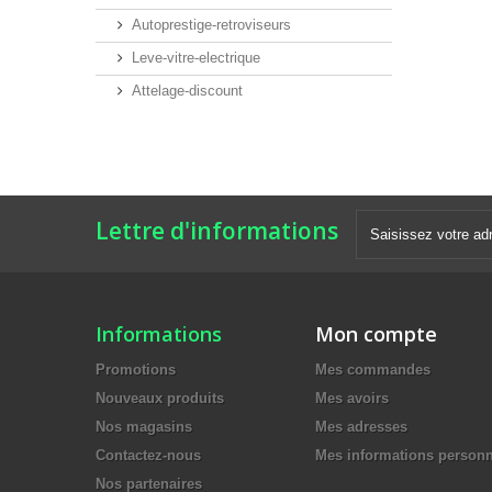
Autoprestige-retroviseurs
Leve-vitre-electrique
Attelage-discount
Lettre d'informations
Informations
Mon compte
Promotions
Mes commandes
Nouveaux produits
Mes avoirs
Nos magasins
Mes adresses
Contactez-nous
Mes informations personn
Nos partenaires